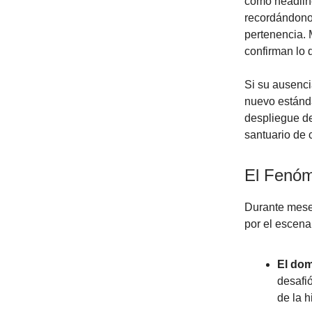
como headline
recordándonos
pertenencia. M
confirman lo
Si su ausencia
nuevo estánda
despliegue de
santuario de c
El Fenóm
Durante meses
por el escenar
El dom
desafió
de la 