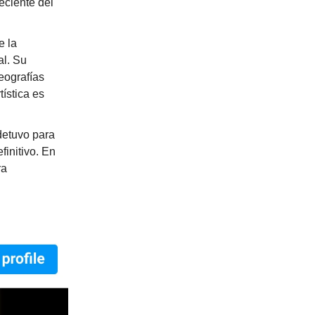
eciente del
e la
al. Su
eografías
ística es
detuvo para
finitivo. En
ra