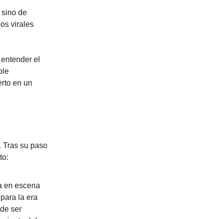
 sino de
eos virales
a entender el
ple
erto en un
. Tras su paso
to:
a en escena
para la era
 de ser