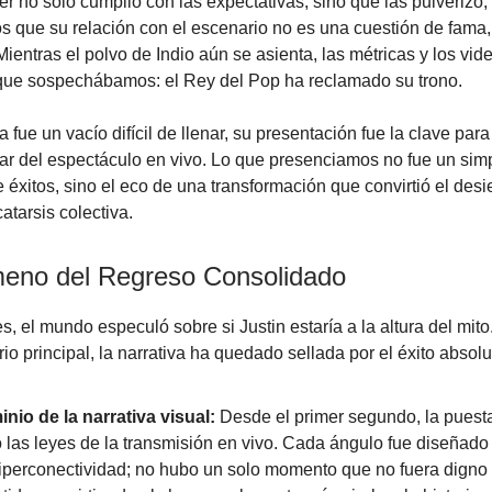
r no solo cumplió con las expectativas, sino que las pulverizó,
 que su relación con el escenario no es una cuestión de fama,
ientras el polvo de Indio aún se asienta, las métricas y los vid
 que sospechábamos: el Rey del Pop ha reclamado su trono.
 fue un vacío difícil de llenar, su presentación fue la clave par
r del espectáculo en vivo. Lo que presenciamos no fue un sim
 éxitos, sino el eco de una transformación que convirtió el desi
atarsis colectiva.
eno del Regreso Consolidado
, el mundo especuló sobre si Justin estaría a la altura del mito
io principal, la narrativa ha quedado sellada por el éxito absolu
inio de la narrativa visual:
Desde el primer segundo, la puest
 las leyes de la transmisión en vivo. Cada ángulo fue diseñado 
hiperconectividad; no hubo un solo momento que no fuera digno