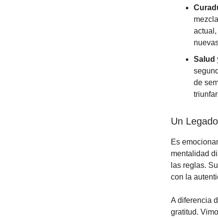
Curadu
mezcla
actual,
nuevas
Salud 
segund
de sem
triunfa
Un Legado
Es emocionant
mentalidad di
las reglas. S
con la autent
A diferencia 
gratitud. Vimo