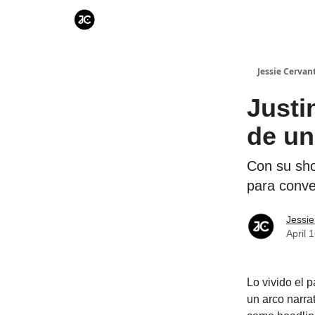
Jessie Cervan
Justi
de un
Con su sho
para conve
Jessie
April 
Lo vivido el 
un arco narra