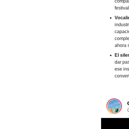
compart
festival
Vocali
industr
capaci
comple
ahora 
El sil
dar pas
ese ins
convert