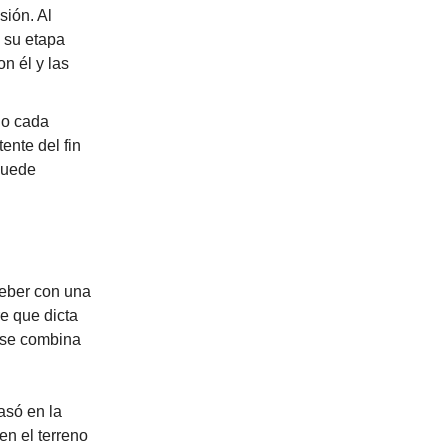
sión. Al
 su etapa
n él y las
do cada
ente del fin
puede
ieber con una
e que dicta
o se combina
asó en la
en el terreno